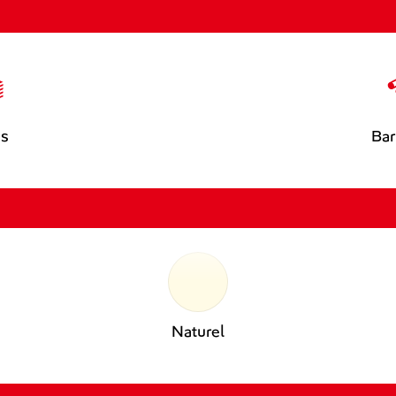
es
Bar
Naturel