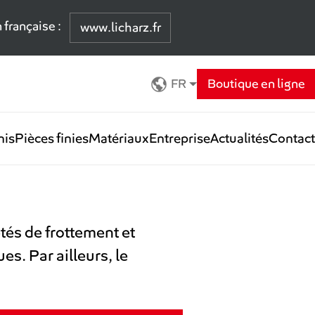
 française :
www.licharz.fr
FR
Boutique en ligne
nis
Pièces finies
Matériaux
Entreprise
Actualités
Contact
tés de frottement et
s. Par ailleurs, le