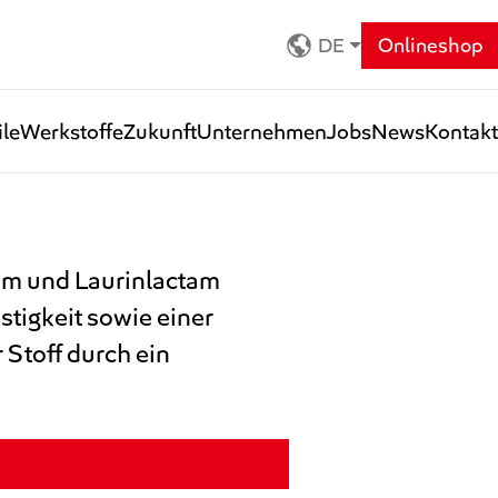
DE
Onlineshop
ile
Werkstoffe
Zukunft
Unternehmen
Jobs
News
Kontakt
am und Laurinlactam
tigkeit sowie einer
Stoff durch ein