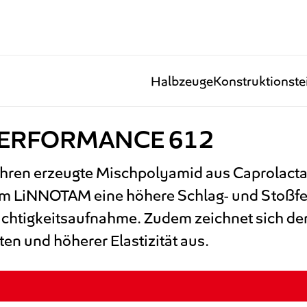
Halbzeuge
Konstruktionste
PERFORMANCE 612
hren erzeugte Mischpolyamid aus Caprolact
nem LiNNOTAM eine höhere Schlag- und Stoßfes
chtigkeitsaufnahme. Zudem zeichnet sich der 
en und höherer Elastizität aus.