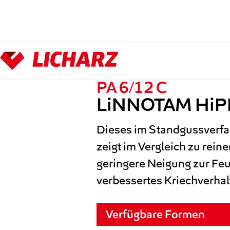
Zum Hauptinhalt springen
PA 6/12 C
LiNNOTAM Hi
Dieses im Standgussverfa
zeigt im Vergleich zu rei
geringere Neigung zur Feu
verbessertes Kriechverhalt
Verfügbare Formen