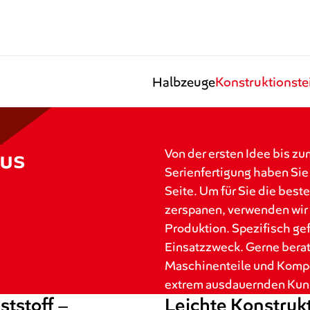
Halbzeuge
Konstruktionste
aus
Von der ersten Idee bis z
Serienfertigung haben Sie 
Seite. Um für Sie die best
zerspanen, verwenden wir
Produktion. Spezifisch ge
Einsatzzweck. Gerne berat
Maschinenteile und Kompo
extrem ausdauernden Kuns
ststoff –
Leichte Konstrukt