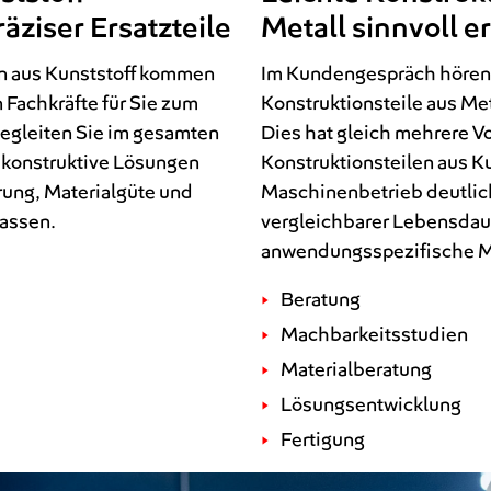
äziser Ersatzteile
Metall sinnvoll e
en aus Kunststoff kommen
Im Kundengespräch hören 
n Fachkräfte für Sie zum
Konstruktionsteile aus Met
egleiten Sie im gesamten
Dies hat gleich mehrere Vo
, konstruktive Lösungen
Konstruktionsteilen aus Ku
hrung, Materialgüte und
Maschinenbetrieb deutlich 
lassen.
vergleichbarer Lebensdaue
anwendungsspezifische Ma
Beratung
Machbarkeitsstudien
Materialberatung
Lösungsentwicklung
Fertigung