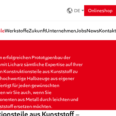
DE
Onlineshop
ile
Werkstoffe
Zukunft
Unternehmen
Jobs
News
Kontakt
um erfolgreichen Prototypenbau der
mit Licharz sämtliche Expertise auf Ihrer
en Konstruktionsteile aus Kunststoff zu
 hochwertige Halbzeuge aus eigener
fertigt für jeden gewünschten
en wir Sie auch, wenn Sie
nenten aus Metall durch leichten und
tstoff ersetzen möchten.
ionsteile aus Kunststoff –