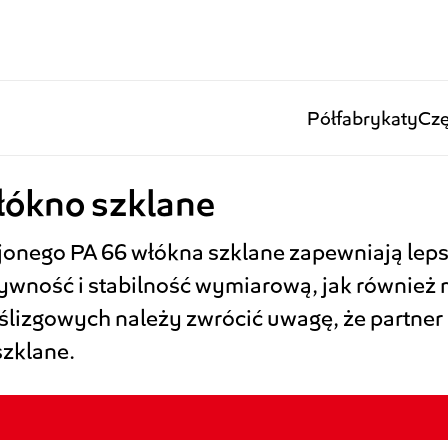
Półfabrykaty
Czę
łókno szklane
onego PA 66 włókna szklane zapewniają lep
tywność i stabilność wymiarową, jak również
lizgowych należy zwrócić uwagę, że partner
zklane.