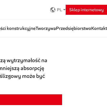
PL
Sklep internetowy
ści konstrukcyjne
Tworzywa
Przedsiębiorstwo
Kontakt
szą wytrzymałość na
 mniejszą absorpcję
 ślizgowy może być