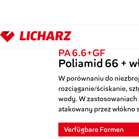
Zum Hauptinhalt springen
PA 6.6+GF
Poliamid 66 + w
W porównaniu do niezbroj
rozciąganie/ściskanie, sz
wody. W zastosowaniach ś
atakowany przez włókno s
Verfügbare Formen