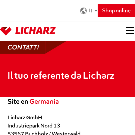
Zum Hauptinhalt springen
IT
Shop online
CONTATTI
Il tuo referente da Licharz
Site en
Germania
Licharz GmbH
Industriepark Nord 13
53567 Buchholz / Westerwald